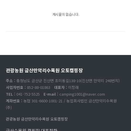
게시물이 없습니다.
관광농원 금산만악리수목원 오토캠핑장
주소 :
충청남도 금산군 진산면 초미동길138-10(진산면 만악리 248번지)
사업자번호 :
852-88-01863
대표자 :
이창래
TEL :
041-752-5525
E-mail :
camping1001@naver.com
계좌번호 :
농협 301-6600-1001-21 / 농업회사법인 금산만악리수목원
(주)
관광농원 금산만악리수목원 오토캠핑장
금산수목원 캠핑장 대표전화