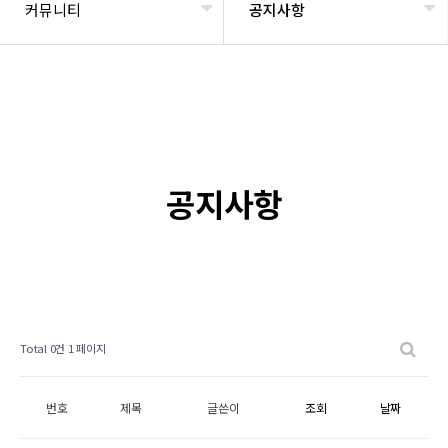
커뮤니티
공지사항
공지사항
Total 0건
1 페이지
번호
제목
글쓴이
조회
날짜