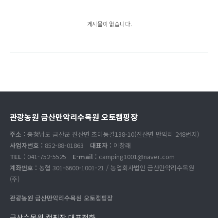
게시물이 없습니다.
관광농원 금산만악리수목원 오토캠핑장
주소 :
충청남도 금산군 진산면 초미동길138-10(진산면 만악리 248번지)
사업자번호 :
852-88-01863
대표자 :
이창래
TEL :
041-752-5525
E-mail :
camping1001@naver.com
계좌번호 :
농협 301-6600-1001-21 / 농업회사법인 금산만악리수목원
(주)
관광농원 금산만악리수목원 오토캠핑장
금산수목원 캠핑장 대표전화