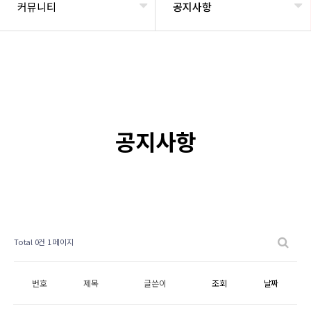
커뮤니티
공지사항
공지사항
Total 0건
1 페이지
번호
제목
글쓴이
조회
날짜