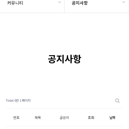
커뮤니티
공지사항
공지사항
Total 0건
1 페이지
번호
제목
글쓴이
조회
날짜