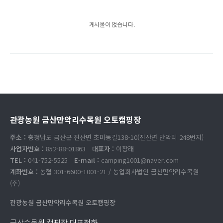
게시물이 없습니다.
관광농원 금산만악리수목원 오토캠핑장
주소 :
충청남도 금산군 진산면 초미동길138-10(진산면 만악리 248번지)
사업자번호 :
852-88-01863
대표자 :
이창래
TEL :
041-752-5525
E-mail :
camping1001@naver.com
계좌번호 :
농협 301-6600-1001-21 / 농업회사법인 금산만악리수목원
(주)
관광농원 금산만악리수목원 오토캠핑장
금산수목원 캠핑장 대표전화