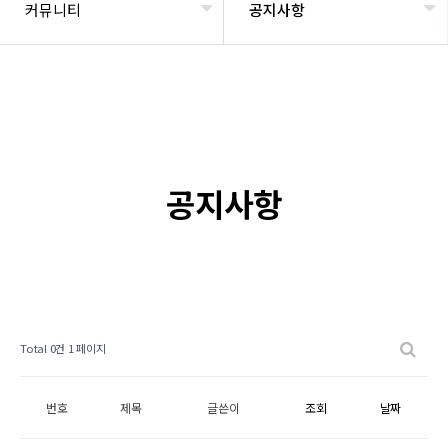
커뮤니티
공지사항
공지사항
Total 0건
1 페이지
번호
제목
글쓴이
조회
날짜