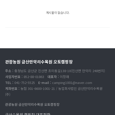
게시물이 없습니다.
관광농원 금산만악리수목원 오토캠핑장
주소 :
충청남도 금산군 진산면 초미동길138-10(진산면 만악리 248번지)
사업자번호 :
852-88-01863
대표자 :
이창래
TEL :
041-752-5525
E-mail :
camping1001@naver.com
계좌번호 :
농협 301-6600-1001-21 / 농업회사법인 금산만악리수목원
(주)
관광농원 금산만악리수목원 오토캠핑장
금산수목원 캠핑장 대표전화