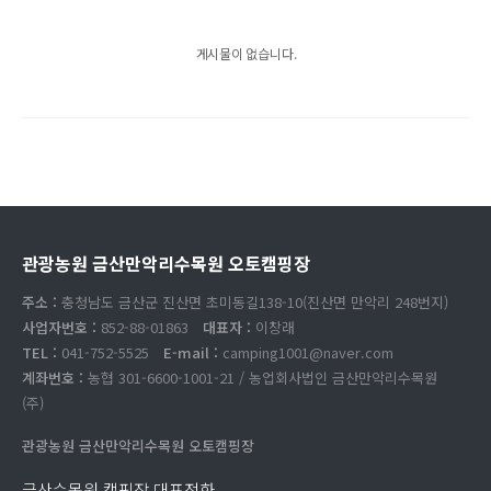
게시물이 없습니다.
관광농원 금산만악리수목원 오토캠핑장
주소 :
충청남도 금산군 진산면 초미동길138-10(진산면 만악리 248번지)
사업자번호 :
852-88-01863
대표자 :
이창래
TEL :
041-752-5525
E-mail :
camping1001@naver.com
계좌번호 :
농협 301-6600-1001-21 / 농업회사법인 금산만악리수목원
(주)
관광농원 금산만악리수목원 오토캠핑장
금산수목원 캠핑장 대표전화