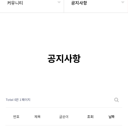
커뮤니티
공지사항
공지사항
Total 0건
1 페이지
번호
제목
글쓴이
조회
날짜