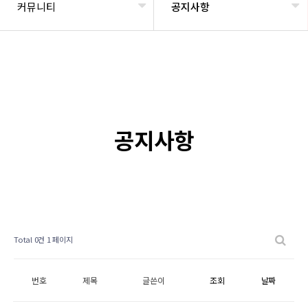
커뮤니티
공지사항
공지사항
Total 0건
1 페이지
번호
제목
글쓴이
조회
날짜