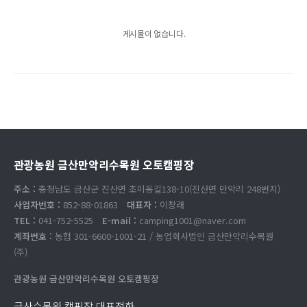
게시물이 없습니다.
관광농원 금산만악리수목원 오토캠핑장
주소 :
충청남도 금산군 진산면 초미동길138-10(진산면 만악리 248번지)
사업자번호 :
852-88-01863
대표자 :
이창래
TEL :
041-752-5525
E-mail :
camping1001@naver.com
계좌번호 :
농협 301-6600-1001-21 / 농업회사법인 금산만악리수목원
(주)
관광농원 금산만악리수목원 오토캠핑장
금산수목원 캠핑장 대표전화