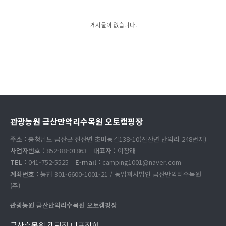
게시물이 없습니다.
관광농원 금산만악리수목원 오토캠핑장
주소 :
충청남도 금산군 진산면 초미동길138-10(진산면 만악리 248번지)
사업자번호 :
852-88-01863
대표자 :
이창래
TEL :
041-752-5525
E-mail :
camping1001@naver.com
계좌번호 :
농협 301-6600-1001-21 / 농업회사법인 금산만악리수목원
(주)
관광농원 금산만악리수목원 오토캠핑장
금산수목원 캠핑장 대표전화