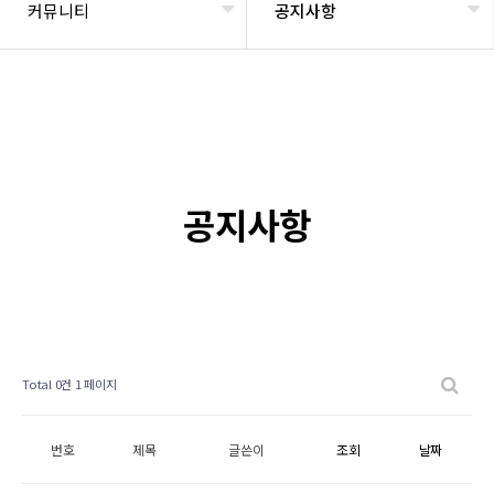
커뮤니티
공지사항
공지사항
Total 0건
1 페이지
번호
제목
글쓴이
조회
날짜