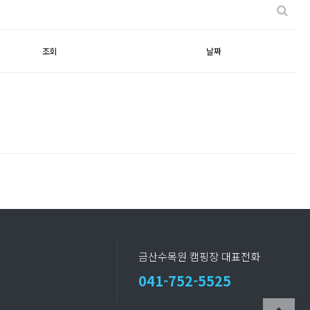
조회
날짜
금산수목원 캠핑장 대표전화
041-752-5525