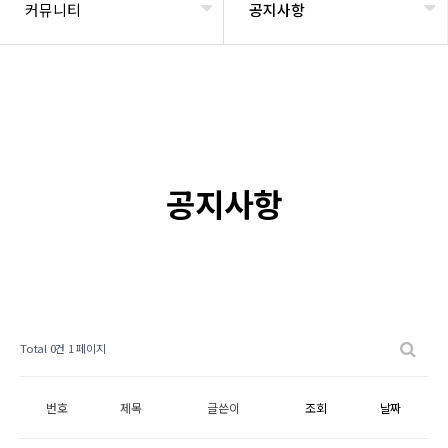
커뮤니티
공지사항
공지사항
Total 0건
1 페이지
번호
제목
글쓴이
조회
날짜