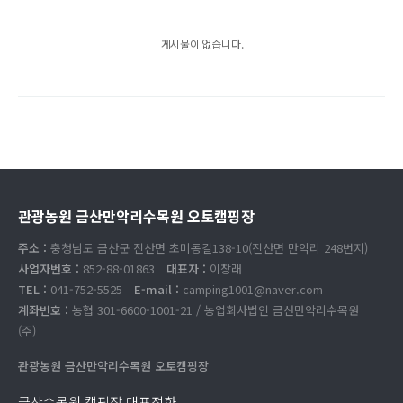
게시물이 없습니다.
관광농원 금산만악리수목원 오토캠핑장
주소 :
충청남도 금산군 진산면 초미동길138-10(진산면 만악리 248번지)
사업자번호 :
852-88-01863
대표자 :
이창래
TEL :
041-752-5525
E-mail :
camping1001@naver.com
계좌번호 :
농협 301-6600-1001-21 / 농업회사법인 금산만악리수목원
(주)
관광농원 금산만악리수목원 오토캠핑장
금산수목원 캠핑장 대표전화