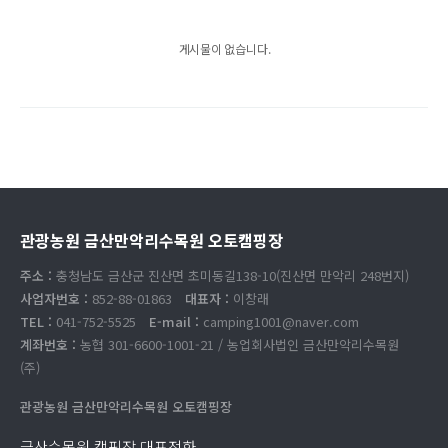
게시물이 없습니다.
관광농원 금산만악리수목원 오토캠핑장
주소 :
충청남도 금산군 진산면 초미동길138-10(진산면 만악리 248번지)
사업자번호 :
852-88-01863
대표자 :
이창래
TEL :
041-752-5525
E-mail :
camping1001@naver.com
계좌번호 :
농협 301-6600-1001-21 / 농업회사법인 금산만악리수목원
(주)
관광농원 금산만악리수목원 오토캠핑장
금산수목원 캠핑장 대표전화