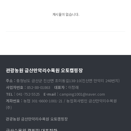
게시물이 없습니다.
관광농원 금산만악리수목원 오토캠핑장
주소 :
충청남도 금산군 진산면 초미동길138-10(진산면 만악리 248번지)
사업자번호 :
852-88-01863
대표자 :
이창래
TEL :
041-752-5525
E-mail :
camping1001@naver.com
계좌번호 :
농협 301-6600-1001-21 / 농업회사법인 금산만악리수목원
(주)
관광농원 금산만악리수목원 오토캠핑장
금산수목원 캠핑장 대표전화