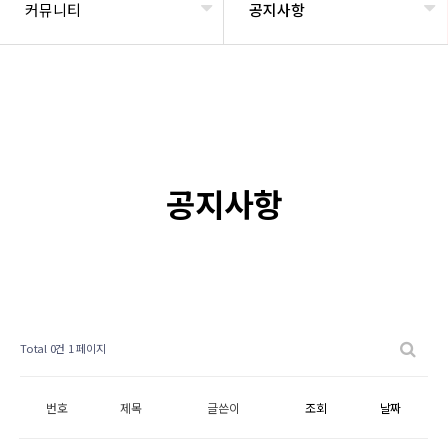
커뮤니티
공지사항
공지사항
Total 0건
1 페이지
번호
제목
글쓴이
조회
날짜