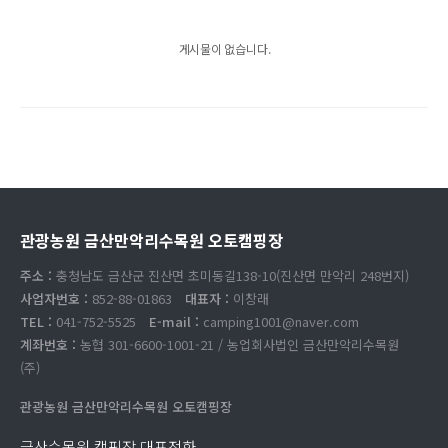
게시물이 없습니다.
관광농원 금산만악리수목원 오토캠핑장
주소 :
충청남도 금산군 진산면 초미동길138-10(진산면 만악리 248번지)
사업자번호 :
852-88-01863
대표자 :
이창래
TEL :
041-752-5525
E-mail :
camping1001@naver.com
계좌번호 :
농협 301-6600-1001-21 / 농업회사법인 금산만악리수목원
(주)
관광농원 금산만악리수목원 오토캠핑장
금산수목원 캠핑장 대표전화