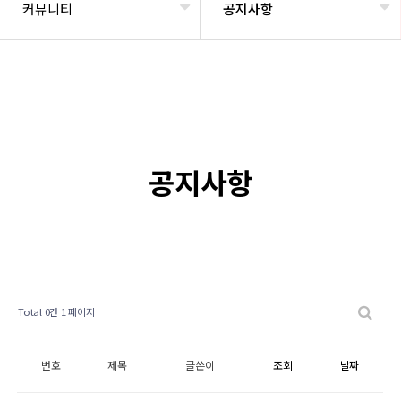
커뮤니티
공지사항
공지사항
Total 0건
1 페이지
번호
제목
글쓴이
조회
날짜