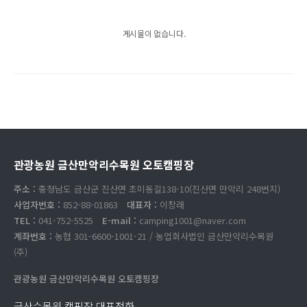
게시물이 없습니다.
관광농원 금산만악리수목원 오토캠핑장
주소 :
충청남도 금산군 진산면 초미동길138-10(진산면 만악리 248번지)
사업자번호 :
852-88-01863
대표자 :
이창래
TEL :
041-752-5525
E-mail :
camping1001@naver.com
계좌번호 :
농협 301-6600-1001-21 / 농업회사법인 금산만악리수목원
(주)
관광농원 금산만악리수목원 오토캠핑장
금산수목원 캠핑장 대표전화