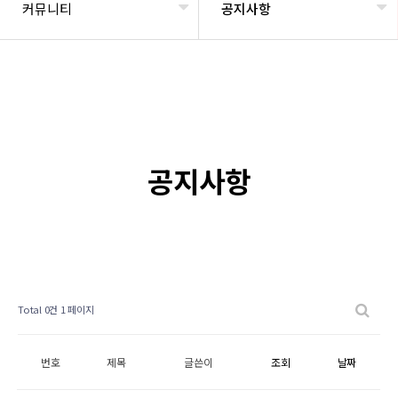
커뮤니티
공지사항
공지사항
Total 0건
1 페이지
번호
제목
글쓴이
조회
날짜