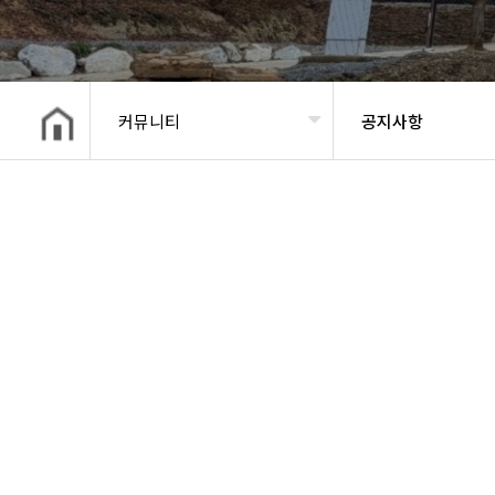
커뮤니티
공지사항