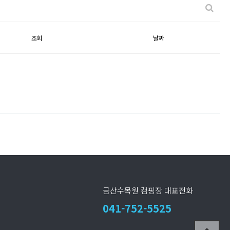
조회
날짜
금산수목원 캠핑장 대표전화
041-752-5525