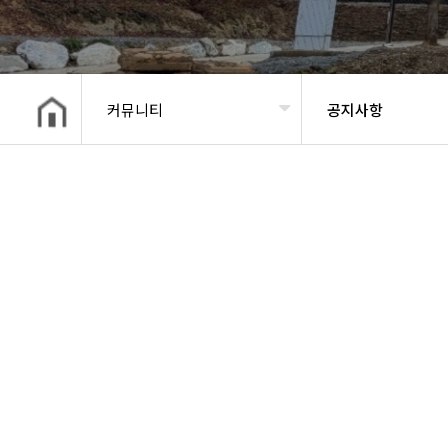
커뮤니티
공지사항