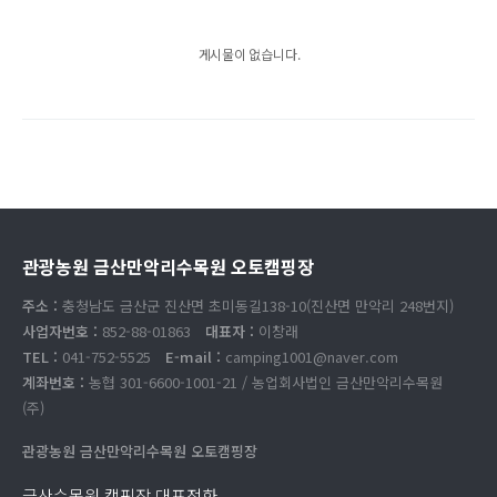
게시물이 없습니다.
관광농원 금산만악리수목원 오토캠핑장
주소 :
충청남도 금산군 진산면 초미동길138-10(진산면 만악리 248번지)
사업자번호 :
852-88-01863
대표자 :
이창래
TEL :
041-752-5525
E-mail :
camping1001@naver.com
계좌번호 :
농협 301-6600-1001-21 / 농업회사법인 금산만악리수목원
(주)
관광농원 금산만악리수목원 오토캠핑장
금산수목원 캠핑장 대표전화