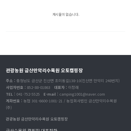
게시물이 없습니다.
관광농원 금산만악리수목원 오토캠핑장
주소 :
충청남도 금산군 진산면 초미동길138-10(진산면 만악리 248번지)
사업자번호 :
852-88-01863
대표자 :
이창래
TEL :
041-752-5525
E-mail :
camping1001@naver.com
계좌번호 :
농협 301-6600-1001-21 / 농업회사법인 금산만악리수목원
(주)
관광농원 금산만악리수목원 오토캠핑장
금산수목원 캠핑장 대표전화