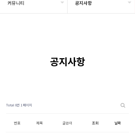
커뮤니티
공지사항
공지사항
Total 0건
1 페이지
번호
제목
글쓴이
조회
날짜