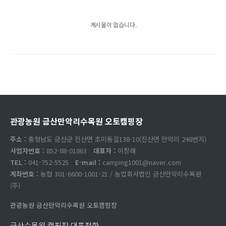
게시물이 없습니다.
관광농원 금산만악리수목원 오토캠핑장
주소 :
충청남도 금산군 진산면 초미동길138-10(진산면 만악리 248번지)
사업자번호 :
852-88-01863
대표자 :
이창래
TEL :
041-752-5525
E-mail :
camping1001@naver.com
계좌번호 :
농협 301-6600-1001-21 / 농업회사법인 금산만악리수목원
(주)
관광농원 금산만악리수목원 오토캠핑장
금산수목원 캠핑장 대표전화