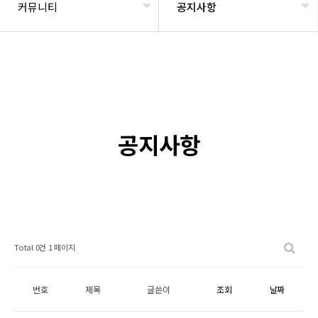
커뮤니티
공지사항
공지사항
Total 0건
1 페이지
번호
제목
글쓴이
조회
날짜