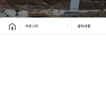
커뮤니티
공지사항