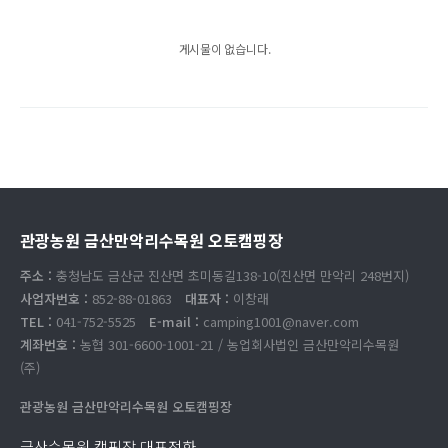
게시물이 없습니다.
관광농원 금산만악리수목원 오토캠핑장
주소 :
충청남도 금산군 진산면 초미동길138-10(진산면 만악리 248번지)
사업자번호 :
852-88-01863
대표자 :
이창래
TEL :
041-752-5525
E-mail :
camping1001@naver.com
계좌번호 :
농협 301-6600-1001-21 / 농업회사법인 금산만악리수목원
(주)
관광농원 금산만악리수목원 오토캠핑장
금산수목원 캠핑장 대표전화