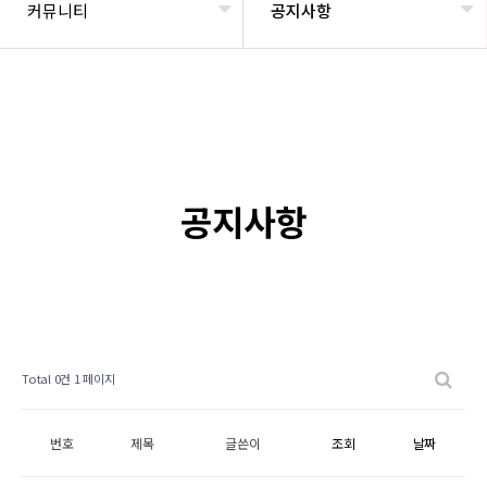
커뮤니티
공지사항
공지사항
Total 0건
1 페이지
번호
제목
글쓴이
조회
날짜