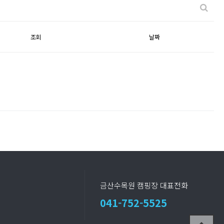
조회
날짜
금산수목원 캠핑장 대표전화
041-752-5525