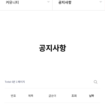
커뮤니티
공지사항
공지사항
Total 0건
1 페이지
번호
제목
글쓴이
조회
날짜