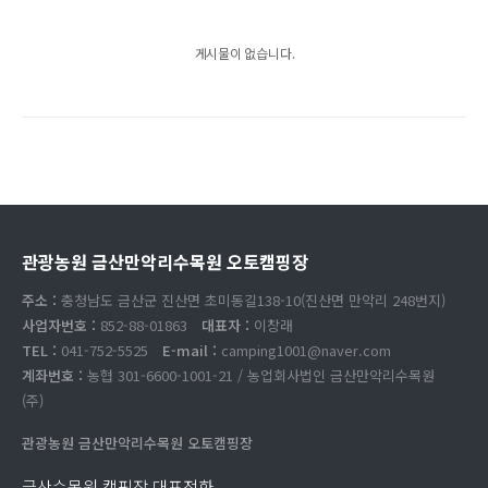
게시물이 없습니다.
관광농원 금산만악리수목원 오토캠핑장
주소 :
충청남도 금산군 진산면 초미동길138-10(진산면 만악리 248번지)
사업자번호 :
852-88-01863
대표자 :
이창래
TEL :
041-752-5525
E-mail :
camping1001@naver.com
계좌번호 :
농협 301-6600-1001-21 / 농업회사법인 금산만악리수목원
(주)
관광농원 금산만악리수목원 오토캠핑장
금산수목원 캠핑장 대표전화