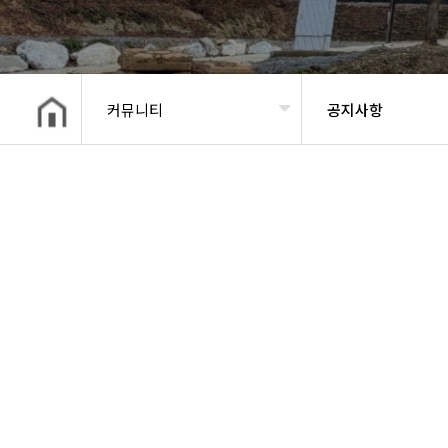
커뮤니티
공지사항