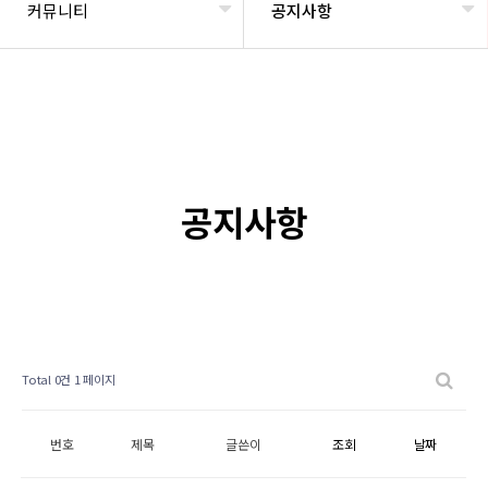
커뮤니티
공지사항
공지사항
Total 0건
1 페이지
번호
제목
글쓴이
조회
날짜