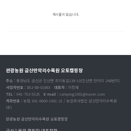
게시물이 없습니다.
관광농원 금산만악리수목원 오토캠핑장
주소 :
충청남도 금산군 진산면 초미동길138-10(진산면 만악리 248번지)
사업자번호 :
852-88-01863
대표자 :
이창래
TEL :
041-752-5525
E-mail :
camping1001@naver.com
계좌번호 :
농협 301-6600-1001-21 / 농업회사법인 금산만악리수목원
(주)
관광농원 금산만악리수목원 오토캠핑장
금산수목원 캠핑장 대표전화