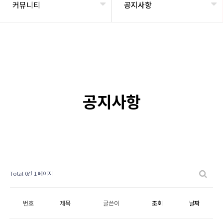
커뮤니티
공지사항
공지사항
Total 0건
1 페이지
번호
제목
글쓴이
조회
날짜