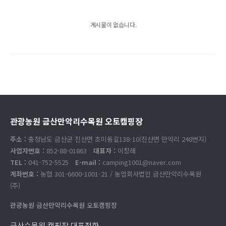
게시물이 없습니다.
관광농원 금산만악리수목원 오토캠핑장
주소 :
충청남도 금산군 진산면 초미동길138-10(진산면 만악리 248번지)
사업자번호 :
852-88-01863
대표자 :
이창래
TEL :
041-752-5525
E-mail :
camping1001@naver.com
계좌번호 :
농협 301-6600-1001-21 / 농업회사법인 금산만악리수목원
(주)
관광농원 금산만악리수목원 오토캠핑장
금산수목원 캠핑장 대표전화