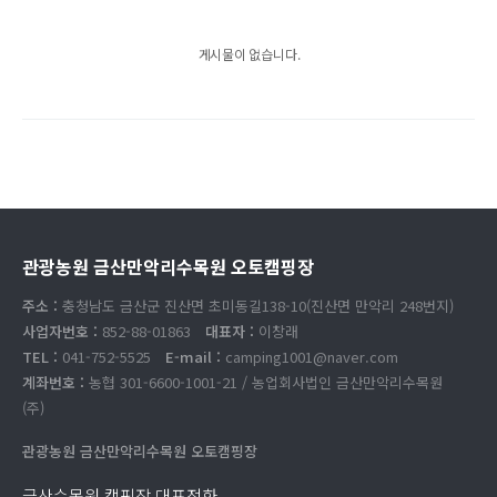
게시물이 없습니다.
관광농원 금산만악리수목원 오토캠핑장
주소 :
충청남도 금산군 진산면 초미동길138-10(진산면 만악리 248번지)
사업자번호 :
852-88-01863
대표자 :
이창래
TEL :
041-752-5525
E-mail :
camping1001@naver.com
계좌번호 :
농협 301-6600-1001-21 / 농업회사법인 금산만악리수목원
(주)
관광농원 금산만악리수목원 오토캠핑장
금산수목원 캠핑장 대표전화