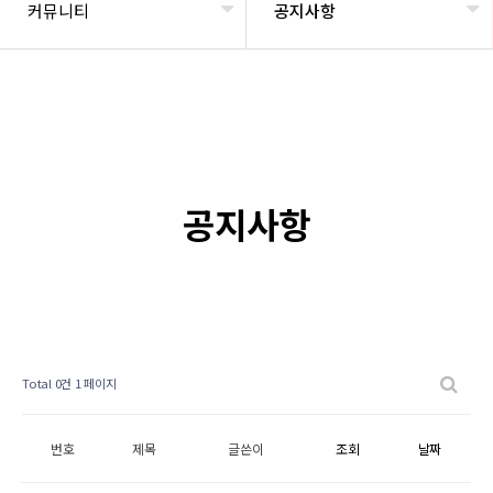
커뮤니티
공지사항
공지사항
Total 0건
1 페이지
번호
제목
글쓴이
조회
날짜