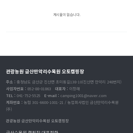
게시물이 없습니다.
관광농원 금산만악리수목원 오토캠핑장
주소 :
충청남도 금산군 진산면 초미동길138-10(진산면 만악리 248번지)
사업자번호 :
852-88-01863
대표자 :
이창래
TEL :
041-752-5525
E-mail :
camping1001@naver.com
계좌번호 :
농협 301-6600-1001-21 / 농업회사법인 금산만악리수목원
(주)
관광농원 금산만악리수목원 오토캠핑장
금산수목원 캠핑장 대표전화