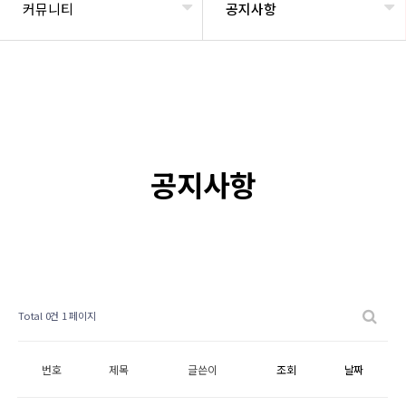
커뮤니티
공지사항
공지사항
Total 0건
1 페이지
번호
제목
글쓴이
조회
날짜