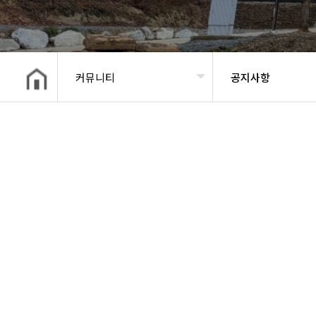
커뮤니티
공지사항