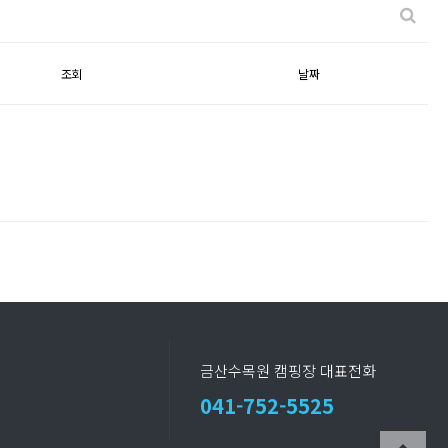
조회
날짜
금산수목원 캠핑장 대표전화
041-752-5525