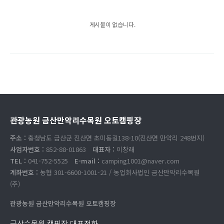
게시물이 없습니다.
관광농원 금산만악리수목원 오토캠핑장
주소 :
충청남도 금산군 진산면 초미동길138-10(진산면 만악리 248번지)
사업자번호 :
852-88-01863
대표자 :
이창래
TEL :
041-752-5525
E-mail :
camping1001@naver.com
계좌번호 :
농협 301-6600-1001-21 / 농업회사법인 금산만악리수목원
(주)
관광농원 금산만악리수목원 오토캠핑장
금산수목원 캠핑장 대표전화