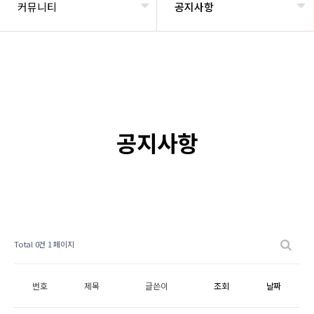
커뮤니티
공지사항
공지사항
Total 0건
1 페이지
번호
제목
글쓴이
조회
날짜