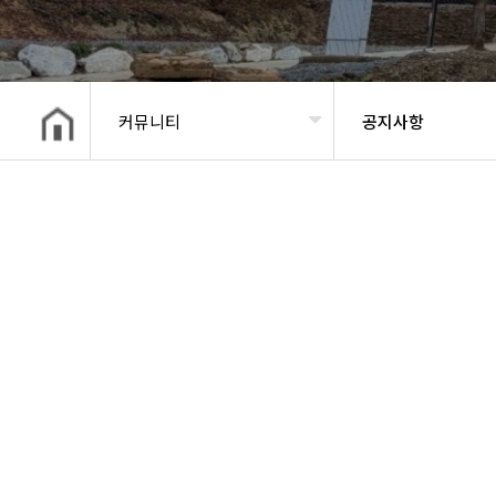
커뮤니티
공지사항