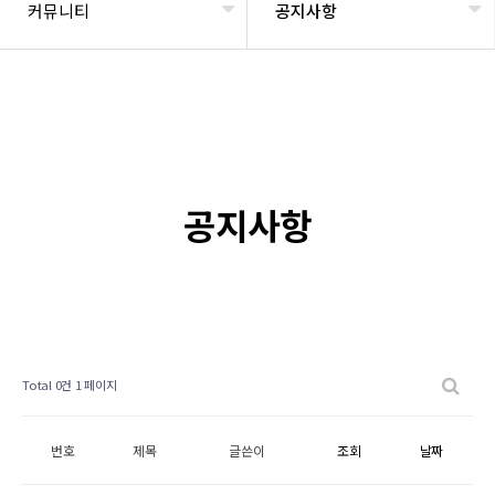
커뮤니티
공지사항
공지사항
Total 0건
1 페이지
번호
제목
글쓴이
조회
날짜