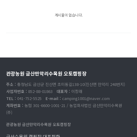
게시물이 없습니다.
관광농원 금산만악리수목원 오토캠핑장
주소 :
충청남도 금산군 진산면 초미동길138-10(진산면 만악리 248번지)
사업자번호 :
852-88-01863
대표자 :
이창래
TEL :
041-752-5525
E-mail :
camping1001@naver.com
계좌번호 :
농협 301-6600-1001-21 / 농업회사법인 금산만악리수목원
(주)
관광농원 금산만악리수목원 오토캠핑장
금산수목원 캠핑장 대표전화