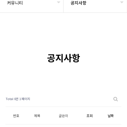
커뮤니티
공지사항
공지사항
Total 0건
1 페이지
번호
제목
글쓴이
조회
날짜