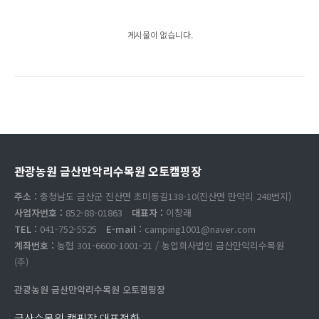
게시물이 없습니다.
관광농원 금산만악리수목원 오토캠핑장
주소 :
충청남도 금산군 진산면 초미동길138-10(진산면 만악리 248번지)
사업자번호 :
852-88-01863
대표자 :
이창래
TEL :
041-752-5525
E-mail :
camping1001@naver.com
계좌번호 :
농협 301-6600-1001-21 / 농업회사법인 금산만악리수목원
(주)
관광농원 금산만악리수목원 오토캠핑장
금산수목원 캠핑장 대표전화