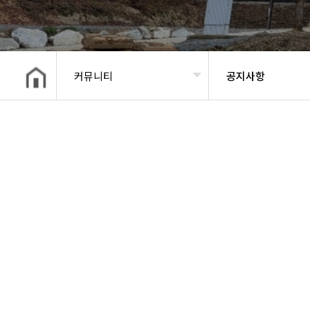
커뮤니티
공지사항