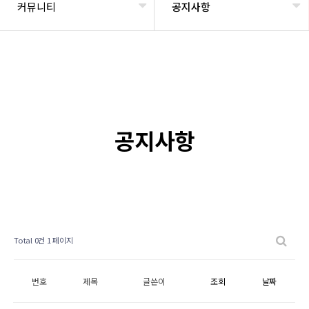
커뮤니티
공지사항
공지사항
Total 0건
1 페이지
번호
제목
글쓴이
조회
날짜