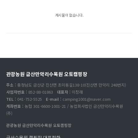
게시물이 없습니다.
관광농원 금산만악리수목원 오토캠핑장
주소 :
충청남도 금산군 진산면 초미동길138-10(진산면 만악리 248번지)
사업자번호 :
852-88-01863
대표자 :
이창래
TEL :
041-752-5525
E-mail :
camping1001@naver.com
계좌번호 :
농협 301-6600-1001-21 / 농업회사법인 금산만악리수목원
(주)
관광농원 금산만악리수목원 오토캠핑장
금산수목원 캠핑장 대표전화