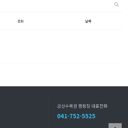
조회
날짜
금산수목원 캠핑장 대표전화
041-752-5525