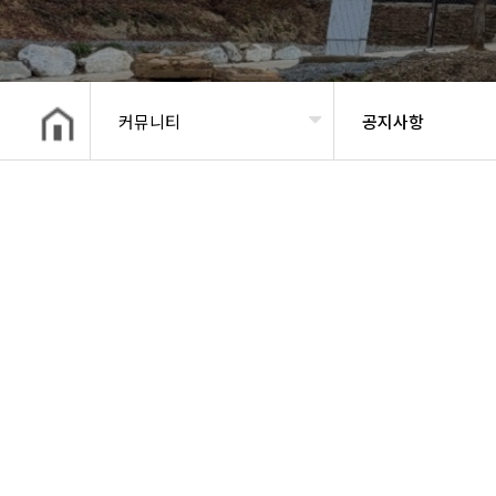
커뮤니티
공지사항