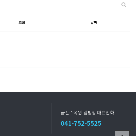
조회
날짜
금산수목원 캠핑장 대표전화
041-752-5525