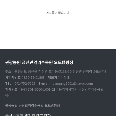
게시물이 없습니다.
관광농원 금산만악리수목원 오토캠핑장
주소 :
충청남도 금산군 진산면 초미동길138-10(진산면 만악리 248번지)
사업자번호 :
852-88-01863
대표자 :
이창래
TEL :
041-752-5525
E-mail :
camping1001@naver.com
계좌번호 :
농협 301-6600-1001-21 / 농업회사법인 금산만악리수목원
(주)
관광농원 금산만악리수목원 오토캠핑장
금산수목원 캠핑장 대표전화