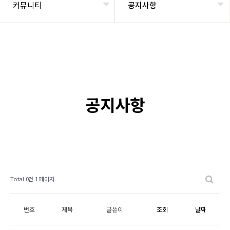
커뮤니티
공지사항
공지사항
Total 0건
1 페이지
번호
제목
글쓴이
조회
날짜