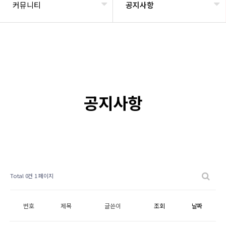
커뮤니티
공지사항
공지사항
Total 0건
1 페이지
번호
제목
글쓴이
조회
날짜