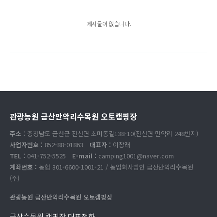
게시물이 없습니다.
관광농원 금산만악리수목원 오토캠핑장
주소 :
충청남도 금산군 진산면 초미동길138-10(진산면 만악리 248번지)
사업자번호 :
852-88-01863
대표자 :
이창래
TEL :
041-752-5525
E-mail :
camping1001@naver.com
계좌번호 :
농협 301-6600-1001-21 / 농업회사법인 금산만악리수목원
(주)
관광농원 금산만악리수목원 오토캠핑장
금산수목원 캠핑장 대표전화