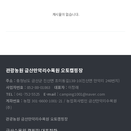
게시물이 없습니다.
관광농원 금산만악리수목원 오토캠핑장
주소 :
충청남도 금산군 진산면 초미동길138-10(진산면 만악리 248번지)
사업자번호 :
852-88-01863
대표자 :
이창래
TEL :
041-752-5525
E-mail :
camping1001@naver.com
계좌번호 :
농협 301-6600-1001-21 / 농업회사법인 금산만악리수목원
(주)
관광농원 금산만악리수목원 오토캠핑장
금산수목원 캠핑장 대표전화