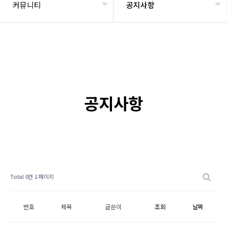
커뮤니티
공지사항
공지사항
Total 0건
1 페이지
번호
제목
글쓴이
조회
날짜