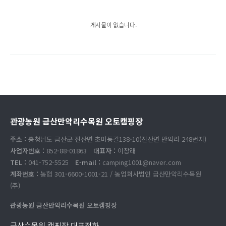
게시물이 없습니다.
관광농원 금산만악리수목원 오토캠핑장
주소 :
충청남도 금산군 진산면 초미동길138-10(진산면 만악리 248번지)
사업자번호 :
852-88-01863
대표자 :
이창래
TEL :
041-752-5525
E-mail :
camping1001@naver.com
계좌번호 :
농협 301-6600-1001-21 / 농업회사법인 금산만악리수목원
(주)
관광농원 금산만악리수목원 오토캠핑장
금산수목원 캠핑장 대표전화