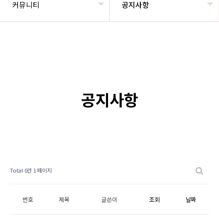
커뮤니티
공지사항
공지사항
Total 0건
1 페이지
번호
제목
글쓴이
조회
날짜