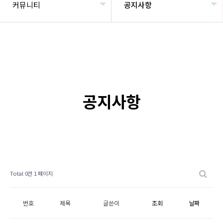
커뮤니티
공지사항
공지사항
Total 0건
1 페이지
번호
제목
글쓴이
조회
날짜