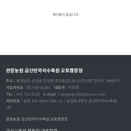
게시물이 없습니다.
관광농원 금산만악리수목원 오토캠핑장
주소 :
충청남도 금산군 진산면 초미동길138-10(진산면 만악리 248번지)
사업자번호 :
852-88-01863
대표자 :
이창래
TEL :
041-752-5525
E-mail :
camping1001@naver.com
계좌번호 :
농협 301-6600-1001-21 / 농업회사법인 금산만악리수목원
(주)
관광농원 금산만악리수목원 오토캠핑장
금산수목원 캠핑장 대표전화