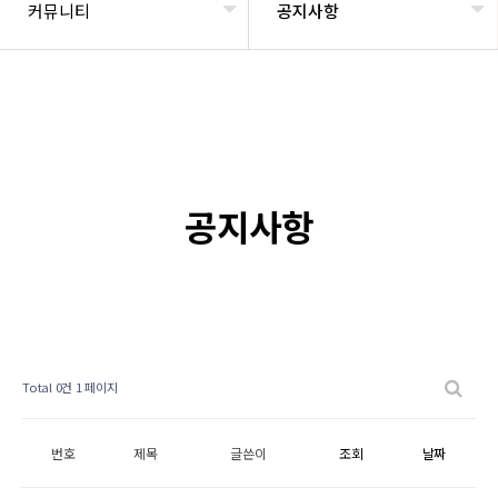
커뮤니티
공지사항
공지사항
Total 0건
1 페이지
번호
제목
글쓴이
조회
날짜