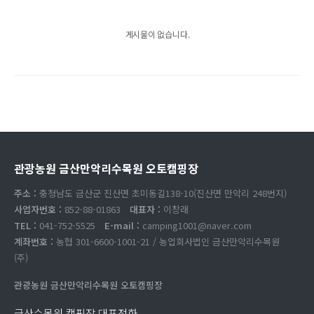
게시물이 없습니다.
관광농원 금산만악리수목원 오토캠핑장
주소 :
충청남도 금산군 진산면 초미동길138-10(진산면 만악리 248번지)
사업자번호 :
852-88-01863
대표자 :
이창래
TEL :
041-752-5525
E-mail :
camping1001@naver.com
계좌번호 :
농협 301-6600-1001-21 / 농업회사법인 금산만악리수목원
(주)
관광농원 금산만악리수목원 오토캠핑장
금산수목원 캠핑장 대표전화