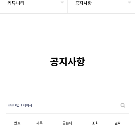
커뮤니티
공지사항
공지사항
Total 0건
1 페이지
번호
제목
글쓴이
조회
날짜