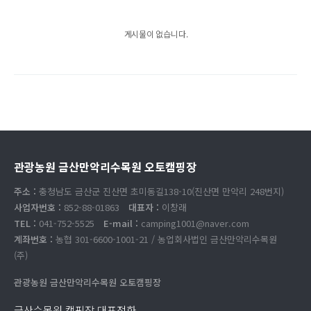
게시물이 없습니다.
관광농원 금산만악리수목원 오토캠핑장
주소 :
충청남도 금산군 진산면 초미동길138-10(진산면 만악리 248번지)
사업자번호 :
852-88-01863
대표자 :
이창래
TEL :
041-752-5525
E-mail :
camping1001@naver.com
계좌번호 :
농협 301-6600-1001-21 / 농업회사법인 금산만악리수목원
(주)
관광농원 금산만악리수목원 오토캠핑장
금산수목원 캠핑장 대표전화