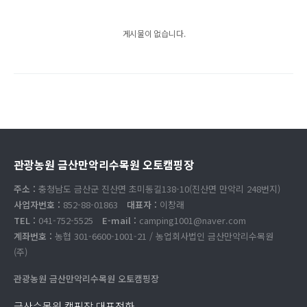
게시물이 없습니다.
관광농원 금산만악리수목원 오토캠핑장
주소 :
충청남도 금산군 진산면 초미동길138-10(진산면 만악리 248번지)
사업자번호 :
852-88-01863
대표자 :
이창래
TEL :
041-752-5525
E-mail :
camping1001@naver.com
계좌번호 :
농협 301-6600-1001-21 / 농업회사법인 금산만악리수목원
(주)
관광농원 금산만악리수목원 오토캠핑장
금산수목원 캠핑장 대표전화