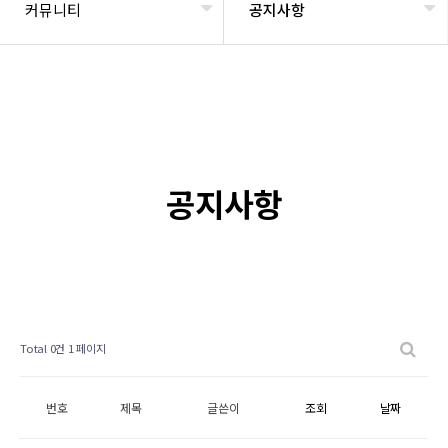
커뮤니티
공지사항
공지사항
Total 0건
1 페이지
번호
제목
글쓴이
조회
날짜