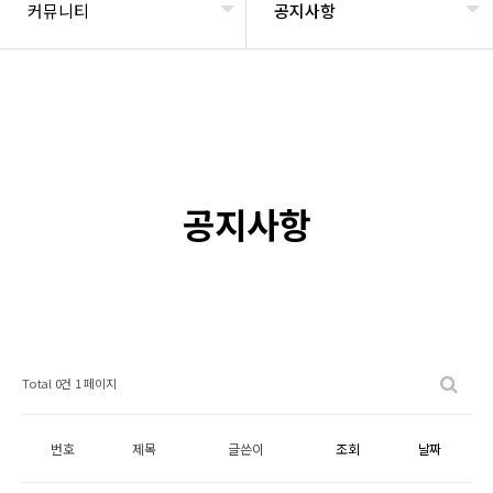
커뮤니티
공지사항
공지사항
Total 0건
1 페이지
번호
제목
글쓴이
조회
날짜