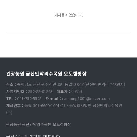
게시물이 없습니다.
관광농원 금산만악리수목원 오토캠핑장
주소 :
충청남도 금산군 진산면 초미동길138-10(진산면 만악리 248번지)
사업자번호 :
852-88-01863
대표자 :
이창래
TEL :
041-752-5525
E-mail :
camping1001@naver.com
계좌번호 :
농협 301-6600-1001-21 / 농업회사법인 금산만악리수목원
(주)
관광농원 금산만악리수목원 오토캠핑장
금산수목원 캠핑장 대표전화