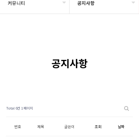
커뮤니티
공지사항
공지사항
Total 0건
1 페이지
번호
제목
글쓴이
조회
날짜