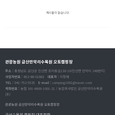
게시물이 없습니다.
관광농원 금산만악리수목원 오토캠핑장
주소 :
충청남도 금산군 진산면 초미동길138-10(진산면 만악리 248번지)
사업자번호 :
852-88-01863
대표자 :
이창래
TEL :
041-752-5525
E-mail :
camping1001@naver.com
계좌번호 :
농협 301-6600-1001-21 / 농업회사법인 금산만악리수목원
(주)
관광농원 금산만악리수목원 오토캠핑장
금산수목원 캠핑장 대표전화