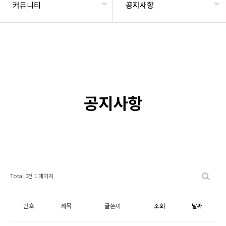
커뮤니티
공지사항
공지사항
Total 0건
1 페이지
번호
제목
글쓴이
조회
날짜