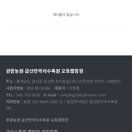
게시물이 없습니다.
관광농원 금산만악리수목원 오토캠핑장
주소 :
충청남도 금산군 진산면 초미동길138-10(진산면 만악리 248번지)
사업자번호 :
852-88-01863
대표자 :
이창래
TEL :
041-752-5525
E-mail :
camping1001@naver.com
계좌번호 :
농협 301-6600-1001-21 / 농업회사법인 금산만악리수목원
(주)
관광농원 금산만악리수목원 오토캠핑장
금산수목원 캠핑장 대표전화