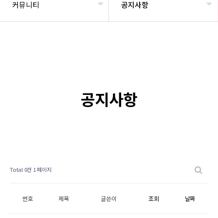
커뮤니티
공지사항
공지사항
Total 0건
1 페이지
번호
제목
글쓴이
조회
날짜