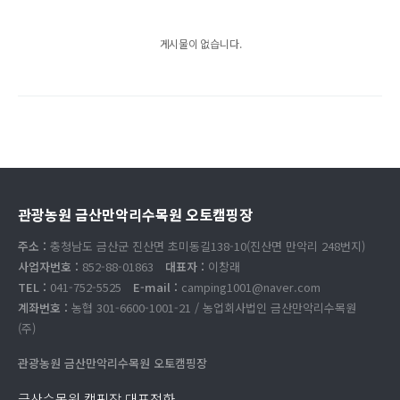
게시물이 없습니다.
관광농원 금산만악리수목원 오토캠핑장
주소 :
충청남도 금산군 진산면 초미동길138-10(진산면 만악리 248번지)
사업자번호 :
852-88-01863
대표자 :
이창래
TEL :
041-752-5525
E-mail :
camping1001@naver.com
계좌번호 :
농협 301-6600-1001-21 / 농업회사법인 금산만악리수목원
(주)
관광농원 금산만악리수목원 오토캠핑장
금산수목원 캠핑장 대표전화