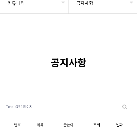
커뮤니티
공지사항
공지사항
Total 0건
1 페이지
번호
제목
글쓴이
조회
날짜