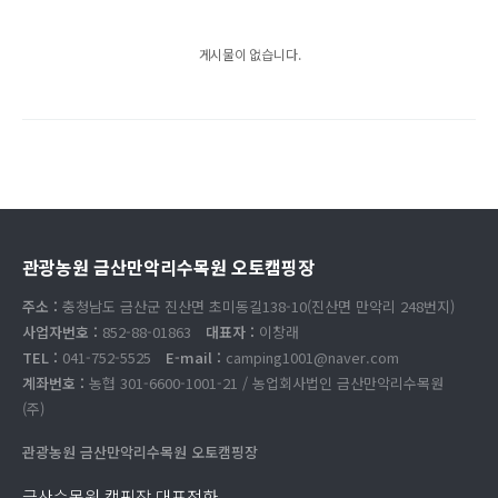
게시물이 없습니다.
관광농원 금산만악리수목원 오토캠핑장
주소 :
충청남도 금산군 진산면 초미동길138-10(진산면 만악리 248번지)
사업자번호 :
852-88-01863
대표자 :
이창래
TEL :
041-752-5525
E-mail :
camping1001@naver.com
계좌번호 :
농협 301-6600-1001-21 / 농업회사법인 금산만악리수목원
(주)
관광농원 금산만악리수목원 오토캠핑장
금산수목원 캠핑장 대표전화