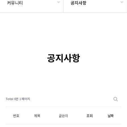
커뮤니티
공지사항
공지사항
Total 0건
1 페이지
번호
제목
글쓴이
조회
날짜