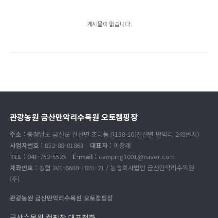
게시물이 없습니다.
관광농원 금산만악리수목원 오토캠핑장
주소 :
충청남도 금산군 진산면 초미동길138-10(진산면 만악리 248번지)
사업자번호 :
852-88-01863
대표자 :
이창래
TEL :
041-752-5525
E-mail :
camping1001@naver.com
계좌번호 :
농협 301-6600-1001-21 / 농업회사법인 금산만악리수목원
(주)
관광농원 금산만악리수목원 오토캠핑장
금산수목원 캠핑장 대표전화